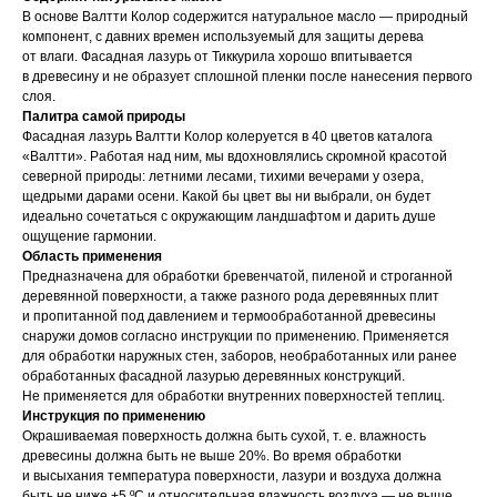
В основе Валтти Колор содержится натуральное масло — природный
компонент, с давних времен используемый для защиты дерева
от влаги. Фасадная лазурь от Тиккурила хорошо впитывается
в древесину и не образует сплошной пленки после нанесения первого
слоя.
Палитра самой природы
Фасадная лазурь Валтти Колор колеруется в 40 цветов каталога
«Валтти». Работая над ним, мы вдохновлялись скромной красотой
северной природы: летними лесами, тихими вечерами у озера,
щедрыми дарами осени. Какой бы цвет вы ни выбрали, он будет
идеально сочетаться с окружающим ландшафтом и дарить душе
ощущение гармонии.
Область применения
Предназначена для обработки бревенчатой, пиленой и строганной
деревянной поверхности, а также разного рода деревянных плит
и пропитанной под давлением и термообработанной древесины
снаружи домов согласно инструкции по применению. Применяется
для обработки наружных стен, заборов, необработанных или ранее
обработанных фасадной лазурью деревянных конструкций.
Не применяется для обработки внутренних поверхностей теплиц.
Инструкция по применению
Окрашиваемая поверхность должна быть сухой, т. е. влажность
древесины должна быть не выше 20%. Во время обработки
и высыхания температура поверхности, лазури и воздуха должна
быть не ниже +5 ºС и относительная влажность воздуха — не выше