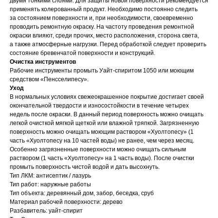
двумя тонкими слоями. Для защиты новой поверхности рекомендуется
применять колерованный продукт. Необходимо постоянно следить
за состоянием поверхности и, при необходимости, своевременно
проводить ремонтную окраску. На частоту проведения ремонтной
окраски влияют, среди прочих, место расположения, сторона света,
а также атмосферные нагрузки. Перед обработкой следует проверить
состояние бревенчатой поверхности и конструкций.
Очистка инструментов
Рабочие инструменты промыть Уайт-спиритом 1050 или моющим
средством «Пенсселипесу».
Уход
В нормальных условиях свежеокрашенное покрытие достигает своей
окончательной твердости и износостойкости в течение четырех
недель после окраски. В данный период поверхность можно очищать
легкой очисткой мягкой щеткой или влажной тряпкой. Загрязненную
поверхность можно очищать моющим раствором «Хуолтопесу» (1
часть «Хуолтопесу на 10 частей воды) не ранее, чем через месяц.
Особенно загрязненные поверхности можно очищать сильным
раствором (1 часть «Хуолтопесу» на 1 часть воды). После очистки
промыть поверхность чистой водой и дать высохнуть.
Тип ЛКМ: антисептик / лазурь
Тип работ: наружные работы
Тип объекта: деревянный дом, забор, беседка, сруб
Материал рабочей поверхности: дерево
Разбавитель: уайт-спирит