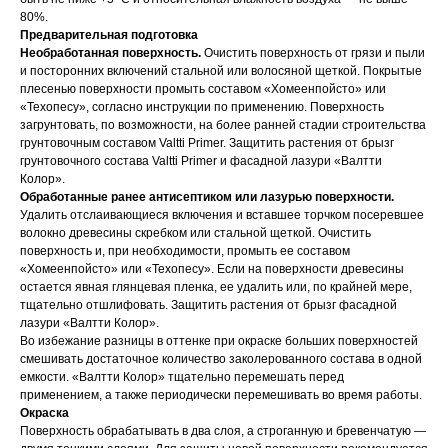
80%.
Предварительная подготовка
Необработанная поверхность.
Очистить поверхность от грязи и пыли
и посторонних включений стальной или волосяной щеткой. Покрытые
плесенью поверхности промыть составом «Хомеенпойсто» или
«Техопесу», согласно инструкции по применению. Поверхность
загрунтовать, по возможности, на более ранней стадии строительства
грунтовочным составом Valtti Primer. Защитить растения от брызг
грунтовочного состава Valtti Primer и фасадной лазури «Валтти
Колор».
Обработанные ранее антисептиком или лазурью поверхности.
Удалить отслаивающиеся включения и вставшее торчком посеревшее
волокно древесины скребком или стальной щеткой. Очистить
поверхность и, при необходимости, промыть ее составом
«Хомеенпойсто» или «Техопесу». Если на поверхности древесины
остается явная глянцевая пленка, ее удалить или, по крайней мере,
тщательно отшлифовать. Защитить растения от брызг фасадной
лазури «Валтти Колор».
Во избежание разницы в оттенке при окраске больших поверхностей
смешивать достаточное количество заколерованного состава в одной
емкости. «Валтти Колор» тщательно перемешать перед
применением, а также периодически перемешивать во время работы.
Окраска
Поверхность обрабатывать в два слоя, а строганную и бревенчатую —