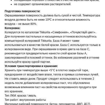
обладающая хорошей стойкостью к очистке акрилатная краска;
не содержит органических растворителей.
Подготовка поверхности:
Окрашиваемая поверхность должна быть сухой и чистой. Температура
воздуха должна быть не ниже 10ºС и относительная влажность
воздуха – не выше 80%.
Колеровка:
Колеруется по каталогам Tikkurila «Симфония», «Почувствуй цвет».
Для получения пастельных и насыщенных оттенков воспользуйтесь
компьютерной колеровкой Tikkurila. База A может также
использоваться в качестве белой краски. База С используется только в
колерованном виде. При окрашивании в яркие цвета на базе С,
рекомендуется предварительно нанести слой краски базы А,
заколерованной в похожий оттенок. Во избежание различий в оттенке
используйте краску одной партии.
Условия транспортировки и хранения:
Хранить при температуре выше +5°С в плотно закрытой таре,
предохраняя от воздействия влаги, тепла и прямых солнечных лучей.
Не ставить вверх дном. Продукт следует использовать в течение 2
недель после добавления колеровочных паст, что обусловлено
возможным влиянием паст на свойства колерованного продукта при
его хранении.
Тип ЛКМ: краска / эмаль
Тип работ: внутренние работы
Материал рабочей поверхности: бетон, гипсокартон, ДВП, ДСП,