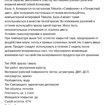
после окраски, выполняйте очистку без лишних усилий сухой или
влажной мягкой губкой.Колеровка:
База: A. Колеруется по каталогам Tikkurila «Симфония» и «Почувствуй
цвет». Для получения пастельных оттенков воспользуйтесь
компьютерной колеровкой Tikkurila. База A может также
использоваться в качестве белой краски. Во избежание различий в
оттенке используйте краску одной партии. Могут быть
незначительные отклонения от эталона цвета.
Условия транспортировки и хранения:
При температуре выше 5oС в плотно закрытой таре, предохраняя от
воздействия влаги, тепла и прямых солнечных лучей. Не ставить вверх
дном. Продукт следует использовать в течение 2 недель после
добавления колеровочных паст, что обусловлено возможным
влиянием паст на свойства колерованного продукта при его хранении.
Тип ЛКМ: краска / эмаль
Тип работ: внутренние работы
Материал рабочей поверхности: бетон, штукатурка, ДВП, ДСП,
гипсокартон, кирпич
Разбавитель: вода
Тип Связующего: акрилатная дисперсия
Тип объекта: потолок
Плотность: ок. 1.3 кг/л
Моющееся покрытие: да
Сухой остаток: 47%