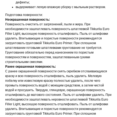
дефекты;
выдерживает легкую влажную уборку с мыльным раствором.
Подготовка поверхности:
Неокрашенная поверхность:
Поверхность очистить от загрязнений, пыли и жира. При
необходимости зашпатлевать поверхность шпатлевкой Tikkurila Euro
Filler Light, высохшую поверхность отшлифовать. Пыль от шлифовки
удалить. Впитывающие и пористые поверхности рекомендуется
загрунтовать грунтовкой Tikkurila Euro Primer. При сплошном
шпатлевании готовыми шпатлевками грунтование не требуется.
Грунтование обязательно перед нанесением по пористым
поверхностям и поверхностям, зашпатлеванным сухими
строительными смесями.
Ранее окрашенная поверхность:
С ранее окрашенной поверхности снять скребком отслаивающуюся
краску и всю поверхность отшлифовать, пыль удалить. Меловую
побелку или известковую краску полностью удалить, после чего
промыть поверхность водой с моющим средством, а затем чистой
водой и просушить. Твердую, глянцевую, окрашенную поверхность
отшлифовать до матового состояния. Пыль от шлифовки удалить. При
необходимости зашпатлевать неровности шпатлевкой Tikkurila Euro
Filler Light, высохшую поверхность отшлифовать. Пыль от шлифовки
удалить. Впитывающие и пористые поверхности рекомендуется
загрунтовать грунтовкой Tikkurila Euro Primer. При сплошном