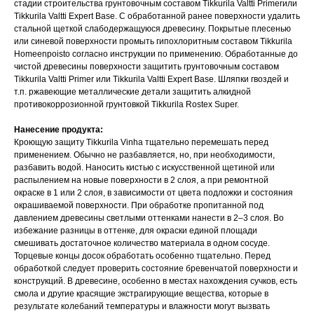
стадии строительства грунтовочным составом Tikkurila Valtti Primerили
Tikkurila Valtti Expert Base. С обработанной ранее поверхности удалить
стальной щеткой слабодержащуюся древесину. Покрытые плесенью
или синевой поверхности промыть гипохлоритным составом Tikkurila
Homeenpoisto согласно инструкции по применению. Обработанные до
чистой древесины поверхности защитить грунтовочным составом
Tikkurila Valtti Primer или Tikkurila Valtti Expert Base. Шляпки гвоздей и
т.п. ржавеющие металлические детали защитить алкидной
противокоррозионной грунтовкой Tikkurila Rostex Super.
Нанесение продукта:
Кроющую защиту Tikkurila Vinha тщательно перемешать перед
применением. Обычно не разбавляется, но, при необходимости,
разбавить водой. Наносить кистью с искусственной щетиной или
распылением на новые поверхности в 2 слоя, а при ремонтной
окраске в 1 или 2 слоя, в зависимости от цвета подложки и состояния
окрашиваемой поверхности. При обработке пропитанной под
давлением древесины светлыми оттенками нанести в 2–3 слоя. Во
избежание разницы в оттенке, для окраски единой площади
смешивать достаточное количество материала в одном сосуде.
Торцевые концы досок обработать особенно тщательно. Перед
обработкой следует проверить состояние бревенчатой поверхности и
конструкций. В древесине, особенно в местах нахождения сучков, есть
смола и другие красящие экстрагирующие вещества, которые в
результате колебаний температуры и влажности могут вызвать