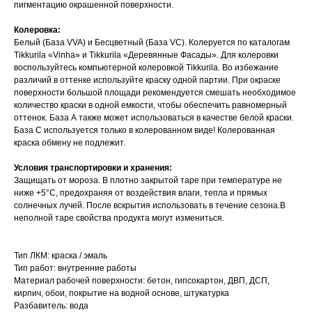
пигментацию окрашенной поверхности.
Колеровка:
Белый (База VVA) и Бесцветный (База VC). Колеруется по каталогам
Tikkurila «Vinha» и Tikkurila «Деревянные Фасады». Для колеровки
воспользуйтесь компьютерной колеровкой Tikkurila. Во избежание
различий в оттенке используйте краску одной партии. При окраске
поверхности большой площади рекомендуется смешать необходимое
количество краски в одной емкости, чтобы обеспечить равномерный
оттенок. База А также может использоваться в качестве белой краски.
База С используется только в колерованном виде! Колерованная
краска обмену не подлежит.
Условия транспортировки и хранения:
Защищать от мороза. В плотно закрытой таре при температуре не
ниже +5°С, предохраняя от воздействия влаги, тепла и прямых
солнечных лучей. После вскрытия использовать в течение сезона.В
неполной таре свойства продукта могут измениться.
Тип ЛКМ: краска / эмаль
Тип работ: внутренние работы
Материал рабочей поверхности: бетон, гипсокартон, ДВП, ДСП,
кирпич, обои, покрытие на водной основе, штукатурка
Разбавитель: вода